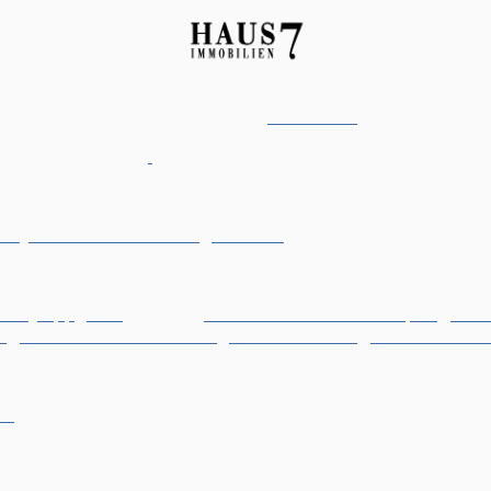
z in Kerpen für den
Verkauf und
Vermietung
von Immobili
ulheim
,
Bergheim
,
Bedburg
,
Frechen
, Düren,
Bedburg-Kast
pen
|
Immobilienbewertung Frechen
|
llen
|
Tippgeber
werden |
Immobilie verkaufen Kerpen
|
Haus
a
|
Nebenkostenabrechnung erstellen lassen
|
Bausachverstä
uf