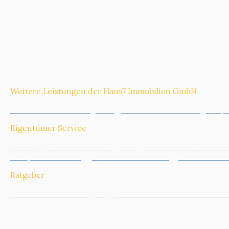
Haus7 Immobilien GmbH ist Ihr Immobilienmakler mit Sit
Köln
,
Rhein-Erft-Kreis
,
Erftstadt
,
Kerpen
,
Hürth
,
Brühl
,
P
Weitere Leistungen der Haus7 Immobilien GmbH
Immobilienbewertung Köln
|
Immobilienbewertung Ker
Eigentümer Service
Nutzungsdauer Gutachten
|
Energieausweis online erste
Kaufpreisaufteilung
|
Immobilienmarketing
|
ImmoMetric
Ratgeber
Immobilienverkauf - gut geplant in den Immobilienverka
Erbschaftsimmobilien - Was Sie jetzt wissen müssen