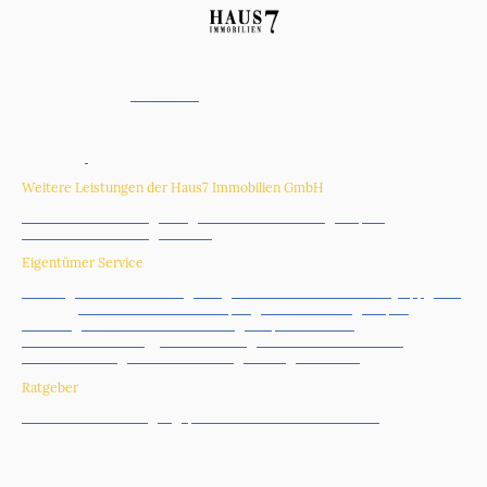
Haus7 Immobilien GmbH ist Ihr Immobilienmakler mit Sitz in Kerpen für
den
Verkauf und
Vermietung
von Immobilien
im Großraum
Rhein-
Erft-Kreis
und
Köln
:
Köln
,
Rhein-Erft-Kreis
,
Erftstadt
,
Kerpen
,
Hürth
,
Brühl
,
Pulheim
,
Bergheim
,
Bedburg
,
Frechen
, Düren,
Bedburg-Kaster
,
Sindorf
Weitere Leistungen der Haus7 Immobilien GmbH
Immobilienbewertung Köln
|
Immobilienbewertung Kerpen
|
Immobilienbewertung Frechen
|
Eigentümer Service
Nutzungsdauer Gutachten
|
Energieausweis online erstellen
|
Tippgeber
werden |
Immobilie verkaufen Kerpen
|
Hausverwaltung Kerpen
|
Wohnung vermieten was beachten
|
Kaufpreisaufteilung
|
Immobilienmarketing
|
ImmoMetrica
|
Nebenkostenabrechnung
erstellen lassen
|
Bausachverständiger Köln
|
Vermietung
Ratgeber
Immobilienverkauf - gut geplant in den Immobilienverkauf
Erbschaftsimmobilien - Was Sie jetzt wissen müssen
_______________________________