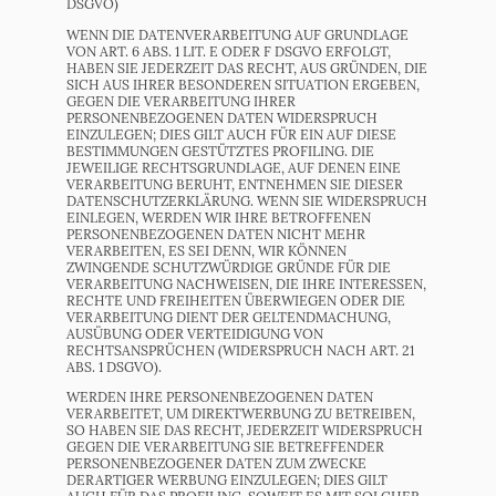
DSGVO)
WENN DIE DATENVERARBEITUNG AUF GRUNDLAGE
VON ART. 6 ABS. 1 LIT. E ODER F DSGVO ERFOLGT,
HABEN SIE JEDERZEIT DAS RECHT, AUS GRÜNDEN, DIE
SICH AUS IHRER BESONDEREN SITUATION ERGEBEN,
GEGEN DIE VERARBEITUNG IHRER
PERSONENBEZOGENEN DATEN WIDERSPRUCH
EINZULEGEN; DIES GILT AUCH FÜR EIN AUF DIESE
BESTIMMUNGEN GESTÜTZTES PROFILING. DIE
JEWEILIGE RECHTSGRUNDLAGE, AUF DENEN EINE
VERARBEITUNG BERUHT, ENTNEHMEN SIE DIESER
DATENSCHUTZERKLÄRUNG. WENN SIE WIDERSPRUCH
EINLEGEN, WERDEN WIR IHRE BETROFFENEN
PERSONENBEZOGENEN DATEN NICHT MEHR
VERARBEITEN, ES SEI DENN, WIR KÖNNEN
ZWINGENDE SCHUTZWÜRDIGE GRÜNDE FÜR DIE
VERARBEITUNG NACHWEISEN, DIE IHRE INTERESSEN,
RECHTE UND FREIHEITEN ÜBERWIEGEN ODER DIE
VERARBEITUNG DIENT DER GELTENDMACHUNG,
AUSÜBUNG ODER VERTEIDIGUNG VON
RECHTSANSPRÜCHEN (WIDERSPRUCH NACH ART. 21
ABS. 1 DSGVO).
WERDEN IHRE PERSONENBEZOGENEN DATEN
VERARBEITET, UM DIREKTWERBUNG ZU BETREIBEN,
SO HABEN SIE DAS RECHT, JEDERZEIT WIDERSPRUCH
GEGEN DIE VERARBEITUNG SIE BETREFFENDER
PERSONENBEZOGENER DATEN ZUM ZWECKE
DERARTIGER WERBUNG EINZULEGEN; DIES GILT