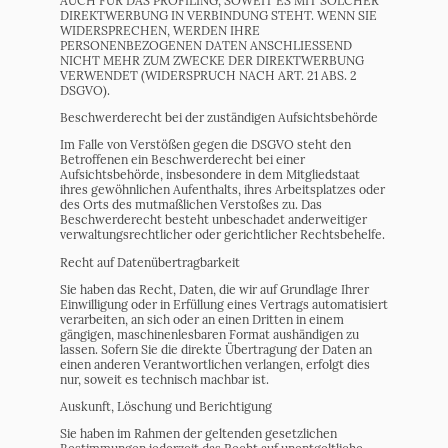
AUCH FÜR DAS PROFILING, SOWEIT ES MIT SOLCHER
DIREKTWERBUNG IN VERBINDUNG STEHT. WENN SIE
WIDERSPRECHEN, WERDEN IHRE
PERSONENBEZOGENEN DATEN ANSCHLIESSEND
NICHT MEHR ZUM ZWECKE DER DIREKTWERBUNG
VERWENDET (WIDERSPRUCH NACH ART. 21 ABS. 2
DSGVO).
Beschwerde­recht bei der zuständigen Aufsichts­behörde
Im Falle von Verstößen gegen die DSGVO steht den
Betroffenen ein Beschwerderecht bei einer
Aufsichtsbehörde, insbesondere in dem Mitgliedstaat
ihres gewöhnlichen Aufenthalts, ihres Arbeitsplatzes oder
des Orts des mutmaßlichen Verstoßes zu. Das
Beschwerderecht besteht unbeschadet anderweitiger
verwaltungsrechtlicher oder gerichtlicher Rechtsbehelfe.
Recht auf Daten­übertrag­barkeit
Sie haben das Recht, Daten, die wir auf Grundlage Ihrer
Einwilligung oder in Erfüllung eines Vertrags automatisiert
verarbeiten, an sich oder an einen Dritten in einem
gängigen, maschinenlesbaren Format aushändigen zu
lassen. Sofern Sie die direkte Übertragung der Daten an
einen anderen Verantwortlichen verlangen, erfolgt dies
nur, soweit es technisch machbar ist.
Auskunft, Löschung und Berichtigung
Sie haben im Rahmen der geltenden gesetzlichen