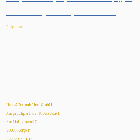
werden |
Immobilie verkaufen Kerpen
|
Hausverwaltung Kerpen
|
Wohnung vermieten was beachten
|
Kaufpreisaufteilung
|
Immobilienmarketing
|
ImmoMetrica
|
Nebenkostenabrechnung
erstellen lassen
|
Bausachverständiger Köln
|
Vermietung
Ratgeber
Immobilienverkauf - gut geplant in den Immobilienverkauf
Erbschaftsimmobilien - Was Sie jetzt wissen müssen
_______________________________
Impressum
Datenschutz
Karriere
Glossar
_______________________________
Haus7 Immobilien GmbH
Ansprechpartner: Tobias Jauck
Am Hahnenwall 7
50169 Kerpen
02273 9529717