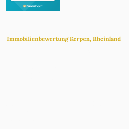
Immobilienbewertung Kerpen, Rheinland
Wir von Haus7 Immobilien GmbH sind als
Sachverständige spezialisiert auf die
Erstellung und Prüfung von
Verkehrswertgutachten in Kerpen,
Rheinland,
gemäß § 194 BauGB
.
Unser Ziel ist es, den Marktwert Ihrer
Immobilie unabhängig und gerecht zu
ermitteln. Wir als Gutachter erstellen
professionelle Immobiliengutachten
, die
sowohl von Gerichten anerkannt als auch
vom Finanzamt geschätzt werden. Dabei