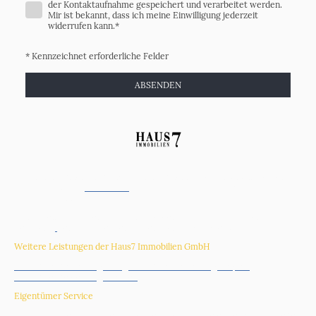
der Kontaktaufnahme gespeichert und verarbeitet werden.
Mir ist bekannt, dass ich meine Einwilligung jederzeit
widerrufen kann.
*
* Kennzeichnet erforderliche Felder
ABSENDEN
Haus7 Immobilien GmbH ist Ihr Immobilienmakler mit Sitz in Kerpen für
den
Verkauf und
Vermietung
von Immobilien
im Großraum
Rhein-
Erft-Kreis
und
Köln
:
Köln
,
Rhein-Erft-Kreis
,
Erftstadt
,
Kerpen
,
Hürth
,
Brühl
,
Pulheim
,
Bergheim
,
Bedburg
,
Frechen
, Düren,
Bedburg-Kaster
,
Sindorf
Weitere Leistungen der Haus7 Immobilien GmbH
Immobilienbewertung Köln
|
Immobilienbewertung Kerpen
|
Immobilienbewertung Frechen
|
Eigentümer Service
Nutzungsdauer Gutachten
|
Energieausweis online erstellen
|
Tippgeber