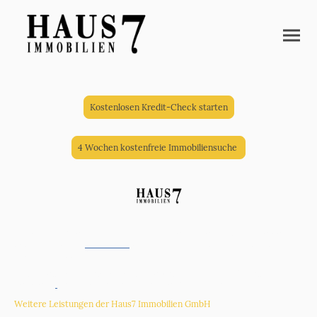
Kostenlosen Kredit-Check starten
4 Wochen kostenfreie Immobiliensuche
Haus7 Immobilien GmbH ist Ihr Immobilienmakler mit Sitz in Kerpen für
den
Verkauf und
Vermietung
von Immobilien
im Großraum
Rhein-
Erft-Kreis
und
Köln
:
Köln
,
Rhein-Erft-Kreis
,
Erftstadt
,
Kerpen
,
Hürth
,
Brühl
,
Pulheim
,
Bergheim
,
Bedburg
,
Frechen
, Düren,
Bedburg-Kaster
,
Sindorf
Weitere Leistungen der Haus7 Immobilien GmbH