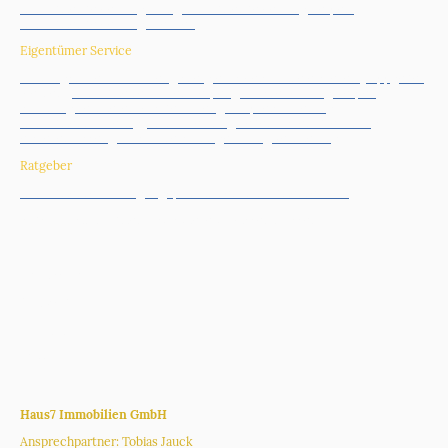
Immobilienbewertung Köln
|
Immobilienbewertung Kerpen
|
Immobilienbewertung Frechen
|
Eigentümer Service
Nutzungsdauer Gutachten
|
Energieausweis online erstellen
|
Tippgeber
werden |
Immobilie verkaufen Kerpen
|
Hausverwaltung Kerpen
|
Wohnung vermieten was beachten
|
Kaufpreisaufteilung
|
Immobilienmarketing
|
ImmoMetrica
|
Nebenkostenabrechnung
erstellen lassen
|
Bausachverständiger Köln
|
Vermietung
Ratgeber
Immobilienverkauf - gut geplant in den Immobilienverkauf
Erbschaftsimmobilien - Was Sie jetzt wissen müssen
_______________________________
Impressum
Datenschutz
Karriere
Glossar
_______________________________
Haus7 Immobilien GmbH
Ansprechpartner: Tobias Jauck