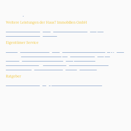
Erft-Kreis
und
Köln
:
Köln
,
Rhein-Erft-Kreis
,
Erftstadt
,
Kerpen
,
Hürth
,
Brühl
,
Pulheim
,
Bergheim
,
Bedburg
,
Frechen
, Düren,
Bedburg-Kaster
,
Sindorf
Weitere Leistungen der Haus7 Immobilien GmbH
Immobilienbewertung Köln
|
Immobilienbewertung Kerpen
|
Immobilienbewertung Frechen
|
Eigentümer Service
Nutzungsdauer Gutachten
|
Energieausweis online erstellen
|
Tippgeber
werden |
Immobilie verkaufen Kerpen
|
Hausverwaltung Kerpen
|
Wohnung vermieten was beachten
|
Kaufpreisaufteilung
|
Immobilienmarketing
|
ImmoMetrica
|
Nebenkostenabrechnung
erstellen lassen
|
Bausachverständiger Köln
|
Vermietung
Ratgeber
Immobilienverkauf - gut geplant in den Immobilienverkauf
Erbschaftsimmobilien - Was Sie jetzt wissen müssen
_______________________________
Impressum
Datenschutz
Karriere