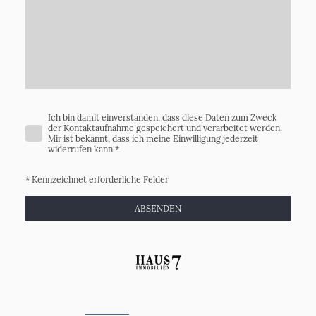
Ich bin damit einverstanden, dass diese Daten zum Zweck
der Kontaktaufnahme gespeichert und verarbeitet werden.
Mir ist bekannt, dass ich meine Einwilligung jederzeit
widerrufen kann.
*
* Kennzeichnet erforderliche Felder
ABSENDEN
Haus7 Immobilien GmbH ist Ihr Immobilienmakler mit Sitz in Kerpen für
den
Verkauf und
Vermietung
von Immobilien
im Großraum
Rhein-